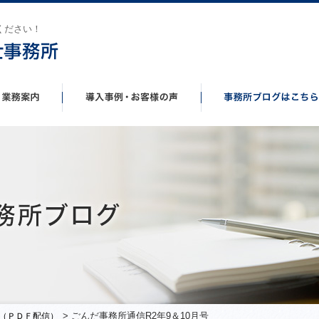
ください！
> ごんだ事務所通信R2年9＆10月号
（ＰＤＦ配信）