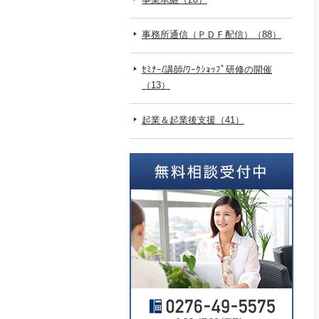
事務所通信（ＰＤＦ配信）（88）
ｾﾐﾅｰ/講師/ﾜｰｸｼｮｯﾌﾟ研修の開催
（13）
起業＆起業後支援（41）