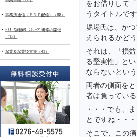
をお借りして「
うタイトルで
事務所通信（ＰＤＦ配信）（88）
堀場氏は、かつ
ｾﾐﾅｰ/講師/ﾜｰｸｼｮｯﾌﾟ研修の開催
えられるかどう
（13）
それは、「損益
起業＆起業後支援（41）
る堅実性」とい
ならないとい
両者の側面をと
者は負っている
・・・でも、ま
とですね・・・
そこで、この痛