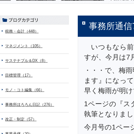
事務所通信
税務・会計（448）
いつもなら前
マネジメント（105）
すが、今月は7月
サステナブル＆DX（8）
・・・で、梅雨
目標管理（17）
ます』になってお
早く梅雨が明け
モノ・コト編集（66）
1ページの『ス
事務所ほろろん日記（276）
執筆となりまし
改正・制定（57）
今月号の1ペー
事業承継（20）