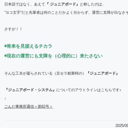
日本語ではなく、あえて
『 ジュニアボード』
と称したのは、
”ヨコ文字”だと先輩者は何のことだかよく分からず、運営に支障が出なさ
さすが！！
◉将来を見据えるチカラ
◉現在の運営にも支障を（心理的に）来たさない
そんな工夫が凝らされている（京セラ創業時の）
『ジュニアボード』
『ジュニアボード・システム』
についてのアウトラインはこちらです♪
↓
ごんだ事務所通信＜第82号＞
2025/0