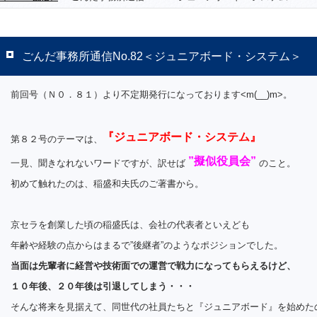
ごんだ事務所通信No.82＜ジュニアボード・システム＞
前回号（Ｎ０．８１）より不定期発行になっております<m(__)m>。
『ジュニアボード・システム』
第８２号のテーマは、
”擬似役員会”
一見、聞きなれないワードですが、訳せば
のこと。
初めて触れたのは、稲盛和夫氏のご著書から。
京セラを創業した頃の稲盛氏は、会社の代表者といえども
年齢や経験の点からはまるで”後継者”のようなポジションでした。
当面は先輩者に経営や技術面での運営で戦力になってもらえるけど、
１０年後、２０年後は引退してしまう・・・
そんな将来を見据えて、同世代の社員たちと『ジュニアボード』を始めた