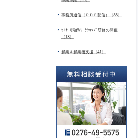
事務所通信（ＰＤＦ配信）（88）
ｾﾐﾅｰ/講師/ﾜｰｸｼｮｯﾌﾟ研修の開催
（13）
起業＆起業後支援（41）