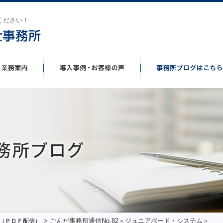
ください！
> ごんだ事務所通信No.82＜ジュニアボード・システム＞
（ＰＤＦ配信）