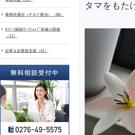
タマをもたげ
事務所通信（ＰＤＦ配信）（88）
ｾﾐﾅｰ/講師/ﾜｰｸｼｮｯﾌﾟ研修の開催
（13）
起業＆起業後支援（41）