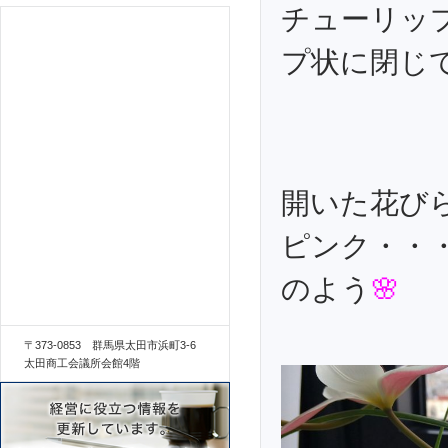
チューリッ
プ状に閉じ
開いた花び
ピンク・・
のよう
🌸
〒373-0853 群馬県太田市浜町3-6
太田商工会議所会館4階