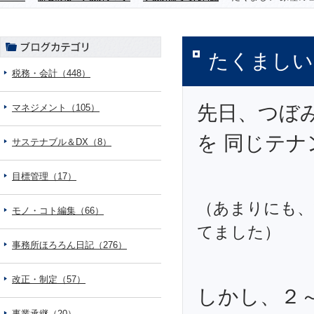
たくましい
税務・会計（448）
先日、つぼ
マネジメント（105）
を 同じテ
サステナブル＆DX（8）
目標管理（17）
（あまりにも、
モノ・コト編集（66）
てました）
事務所ほろろん日記（276）
改正・制定（57）
しかし、２
事業承継（20）