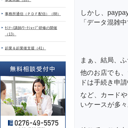
しかし、payp
事務所通信（ＰＤＦ配信）（88）
「データ混雑中
ｾﾐﾅｰ/講師/ﾜｰｸｼｮｯﾌﾟ研修の開催
（13）
起業＆起業後支援（41）
まぁ、結局、ふ
他のお店でも、
ドは手続き申請
など、カードや
いケースが多々