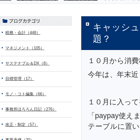
キャッシュ
税務・会計（448）
題？
マネジメント（105）
１０月から消費
サステナブル＆DX（8）
今年は、年末近
目標管理（17）
モノ・コト編集（66）
１０月に入って
事務所ほろろん日記（276）
「paypay
改正・制定（57）
テーブルに置い
事業承継（20）