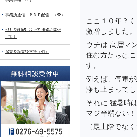
事務所通信（ＰＤＦ配信）（88）
ここ１０年？く
激増しました。
ｾﾐﾅｰ/講師/ﾜｰｸｼｮｯﾌﾟ研修の開催
（13）
ウチは 高層マ
起業＆起業後支援（41）
住む方たちはこ
す。
例えば、停電が
浄も止まってし
それに 猛暑時
マジ半端ない！
（最上階でなく