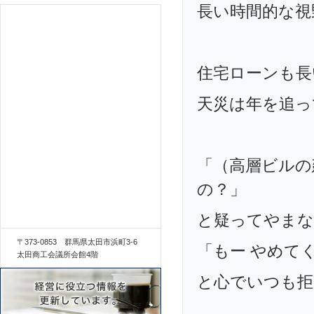
長い時間的な視
住宅ローンも長
天災は年を追っ
「（高層ビルの
の？」
と疑ってやまな
〒373-0853 群馬県太田市浜町3-6
「もー やめて
太田商工会議所会館4階
と心でいつも拒