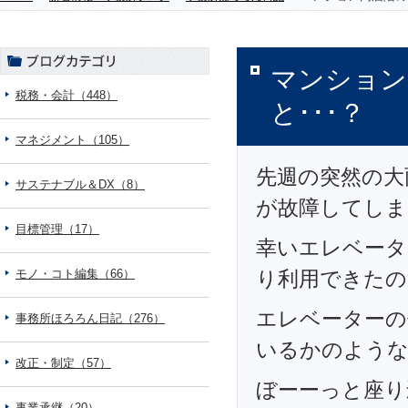
マンション
税務・会計（448）
と･･･？
マネジメント（105）
先週の突然の大
サステナブル＆DX（8）
が故障してしま
目標管理（17）
幸いエレベータ
モノ・コト編集（66）
り利用できたの
エレベーターの
事務所ほろろん日記（276）
いるかのような
改正・制定（57）
ぼーーっと座り
事業承継（20）