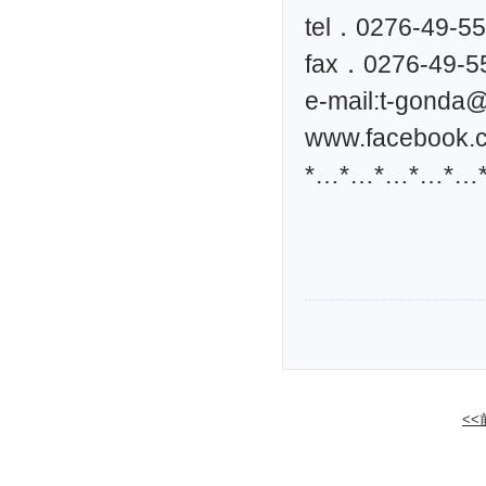
tel．0276-49-5
fax．0276-49-5
e-mail:
t-gonda@t
www.facebook.c
*…*…*…*…*…
<