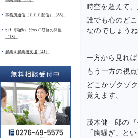
時空を超えて、
事務所通信（ＰＤＦ配信）（88）
誰でも心のどこ
なのでしょう
ｾﾐﾅｰ/講師/ﾜｰｸｼｮｯﾌﾟ研修の開催
（13）
起業＆起業後支援（41）
一方から見れば
もう一方の視点
どこかゾクゾク
覚えます。
茂木健一郎の『
「胸騒ぎ」とい