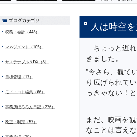
人は時空を
税務・会計（448）
ちょっと遅れ
マネジメント（105）
きました。
サステナブル＆DX（8）
”今さら、観て
目標管理（17）
り広げられてい
っきゃない！と
モノ・コト編集（66）
事務所ほろろん日記（276）
まだ、映画を観
改正・制定（57）
なことは言えな
事業承継（20）