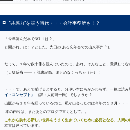
”共感力”を競う時代・・・会計事務所も！？
「今年読んだ本でNO.１は？」
と聞かれ、は！？とした、先日の ある忘年会での出来事(^_^;)。
だって、１年で数十冊を読んでいたのに、あれ、そんなこと、意識してなかっ
（←猛反省 —— ）読書記録、まとめなくっちゃ（汗）！
・・・で、あえて挙げるとすると、分厚い本にもかかわらず、一気に読み
イ・コンセプト』
（訳：大前研一氏）でしょうか？
出版から１０年も経っているのに、私が出会ったのは今年の１０月・・・
本の内容は、またあとのブログで書くとして。。
これから訪れる新しい世界をうまく生きていくために必要となる、人間の
本書は述べています。