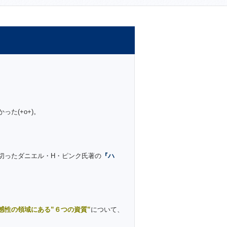
た(+o+)。
切ったダニエル・H・ピンク氏著の
『ハ
感性の領域にある”６つの資質”
について、