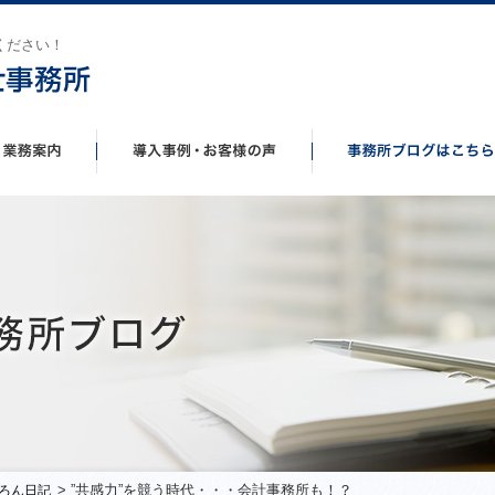
ください！
> ”共感力”を競う時代・・・会計事務所も！？
ろん日記