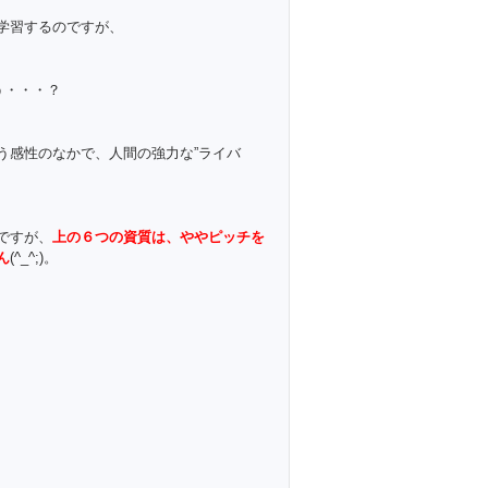
学習するのですが、
う・・・？
う感性のなかで、人間の強力な”ライバ
ですが、
上の６つの資質は、ややピッチを
ん
(^_^;)。