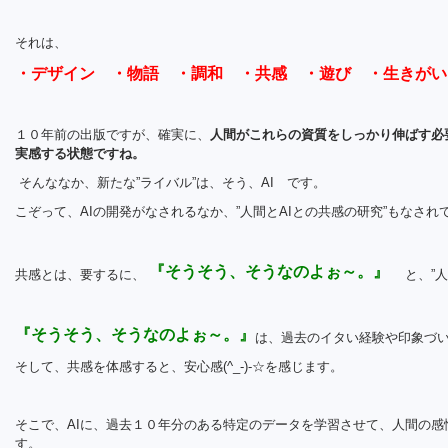
それは、
・デザイン ・物語 ・調和 ・共感 ・遊び ・生きがい
１０年前の出版ですが、確実に、
人間がこれらの資質をしっかり伸ばす必
実感する状態ですね。
そんななか、新たな”ライバル”は、そう、AI です。
こぞって、AIの開発がなされるなか、”人間とAIとの共感の研究”もなされ
『そうそう、そうなのよぉ～。』
共感とは、要するに、
と、”
『そうそう、そうなのよぉ～。』
は、過去のイタい経験や印象づ
そして、共感を体感すると、安心感(^_-)-☆を感じます。
そこで、AIに、過去１０年分のある特定のデータを学習させて、人間の
す。