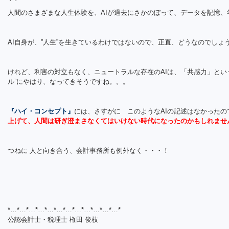
人間のさまざまな人生体験を、AIが過去にさかのぼって、データを記憶、
AI自身が、”人生”を生きているわけではないので、正直、どうなのでしょ
けれど、利害の対立もなく、ニュートラルな存在のAIは、「共感力」とい
ル”にやはり、なってきそうですね。。。
『ハイ・コンセプト』
には、さすがに このようなAIの記述はなかったの
上げて、人間は研ぎ澄まさなくてはいけない時代になったのかもしれませ
つねに 人と向き合う、会計事務所も例外なく・・・！
*…*…*…*…*…*…*…*…*…*…*…*…*
公認会計士・税理士 権田 俊枝