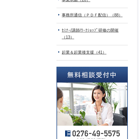
事務所通信（ＰＤＦ配信）（88）
ｾﾐﾅｰ/講師/ﾜｰｸｼｮｯﾌﾟ研修の開催
（13）
起業＆起業後支援（41）