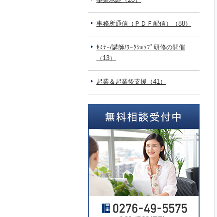
事務所通信（ＰＤＦ配信）（88）
ｾﾐﾅｰ/講師/ﾜｰｸｼｮｯﾌﾟ研修の開催
（13）
起業＆起業後支援（41）