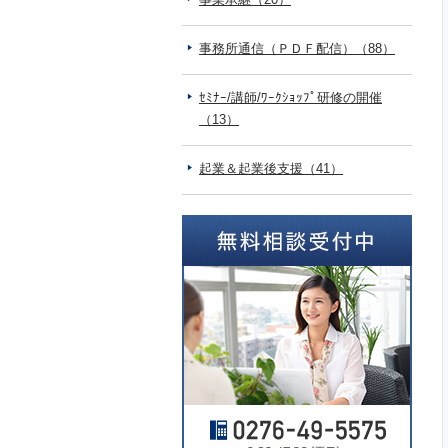
事務所通信（ＰＤＦ配信）（88）
ｾﾐﾅｰ/講師/ﾜｰｸｼｮｯﾌﾟ研修の開催
（13）
起業＆起業後支援（41）