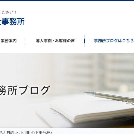
ください！
> 小川町の下里分校♪
ろん日記