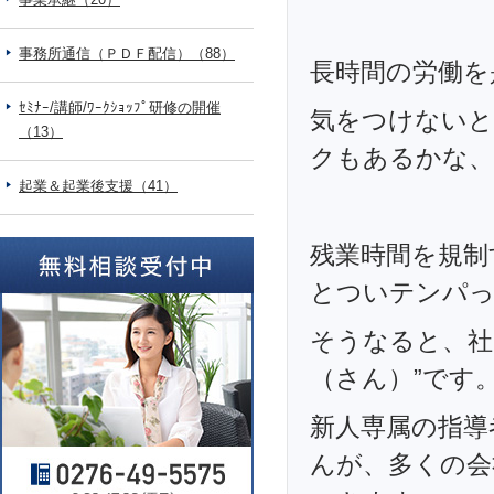
事務所通信（ＰＤＦ配信）（88）
長時間の労働を
ｾﾐﾅｰ/講師/ﾜｰｸｼｮｯﾌﾟ研修の開催
気をつけないと
（13）
クもあるかな、
起業＆起業後支援（41）
残業時間を規制
とついテンパっ
そうなると、社
（さん）”です
新人専属の指導
んが、多くの会