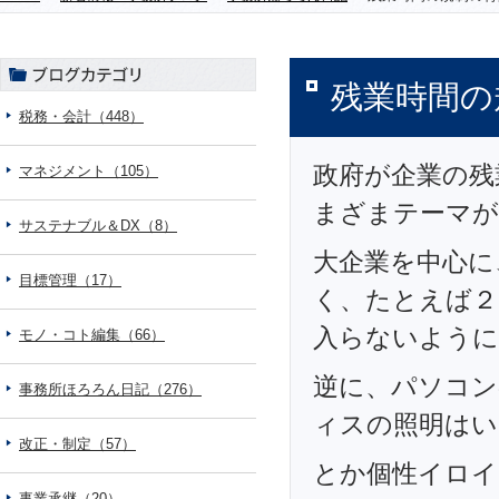
残業時間の
税務・会計（448）
政府が企業の残
マネジメント（105）
まざまテーマが
サステナブル＆DX（8）
大企業を中心に
目標管理（17）
く、たとえば２
入らないようにな
モノ・コト編集（66）
逆に、パソコン
事務所ほろろん日記（276）
ィスの照明はいっ
改正・制定（57）
とか個性イロイロ
事業承継（20）