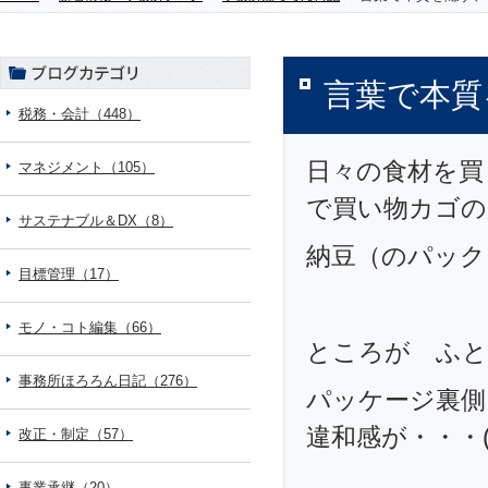
言葉で本質
税務・会計（448）
日々の食材を買
マネジメント（105）
で買い物カゴの
サステナブル＆DX（8）
納豆（のパック
目標管理（17）
モノ・コト編集（66）
ところが ふと
事務所ほろろん日記（276）
パッケージ裏側
違和感が・・・( 
改正・制定（57）
事業承継（20）