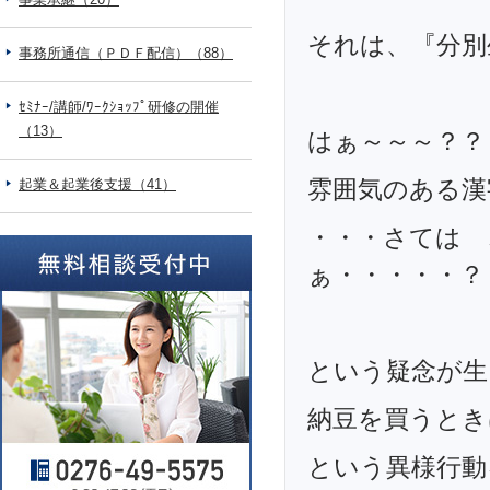
それは、『分別
事務所通信（ＰＤＦ配信）（88）
ｾﾐﾅｰ/講師/ﾜｰｸｼｮｯﾌﾟ研修の開催
（13）
はぁ～～～？？
雰囲気のある漢
起業＆起業後支援（41）
・・・さては 
ぁ・・・・・？
という疑念が生
納豆を買うとき
という異様行動