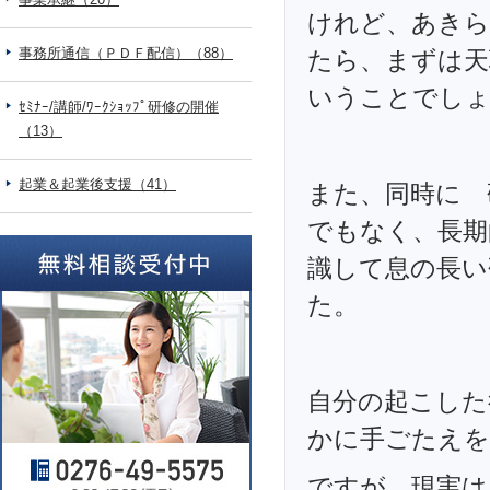
けれど、あきら
事務所通信（ＰＤＦ配信）（88）
たら、まずは天
いうことでし
ｾﾐﾅｰ/講師/ﾜｰｸｼｮｯﾌﾟ研修の開催
（13）
起業＆起業後支援（41）
また、同時に 
でもなく、長期
識して息の長い
た。
自分の起こした
かに手ごたえを
ですが、現実は