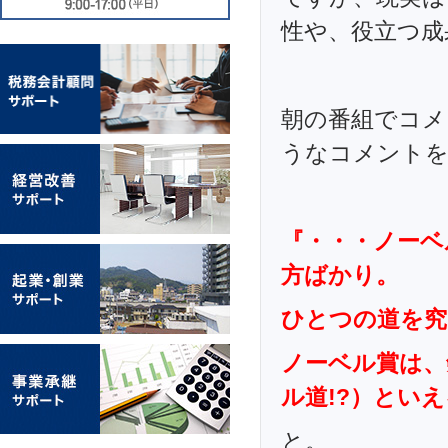
性や、役立つ成
朝の番組でコメ
うなコメント
『・・・ノーベ
方ばかり。
ひとつの道を究
ノーベル賞は、
ル道!?）とい
と。