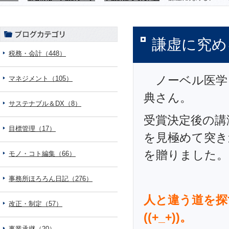
謙虚に究め
税務・会計（448）
ノーベル医学
マネジメント（105）
典さん。
サステナブル＆DX（8）
受賞決定後の講
目標管理（17）
を見極めて突き
を贈りました。
モノ・コト編集（66）
事務所ほろろん日記（276）
人と違う道を探
改正・制定（57）
((+_+))。
事業承継（20）