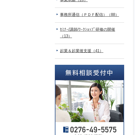
事務所通信（ＰＤＦ配信）（88）
ｾﾐﾅｰ/講師/ﾜｰｸｼｮｯﾌﾟ研修の開催
（13）
起業＆起業後支援（41）