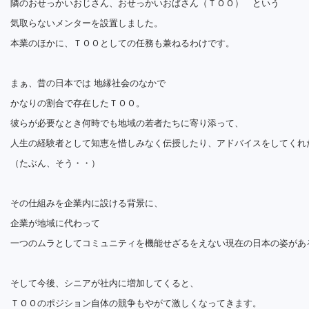
隣のおせっかいおじさん、おせっかいおばさん（ＴＯＯ） という
気取らないメンターを設置しました。
本業のほかに、ＴＯＯとしての任務も兼ねるわけです。
まぁ、昔の日本では 地縁社会のなかで
かなりの割合で存在したＴＯＯ。
彼らが必要なとき何時でも地域の若者たちに寄り添って、
人生の経験者として知恵を惜しみなく伝授したり、アドバイスをしてくれ
（たぶん、そう・・）
その仕組みを企業内に設ける背景に、
企業が地域に代わって
一つのムラとしてコミュニティを機能せざるをえない現在の日本の姿があ
そして今後、シニアが社内に増加してくると、
ＴＯＯのポジション自体の競争もやがて激しくなってきます。