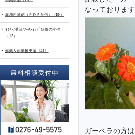
なっておりま
事務所通信（ＰＤＦ配信）（88）
ｾﾐﾅｰ/講師/ﾜｰｸｼｮｯﾌﾟ研修の開催
（13）
起業＆起業後支援（41）
ガーベラの方は