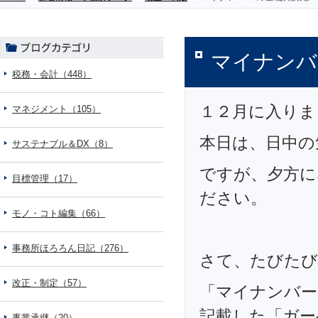
マイナンバ
税務・会計（448）
１２月に入りま
マネジメント（105）
本日は、日中の
サステナブル＆DX（8）
ですが、夕方に
目標管理（17）
ださい。
モノ・コト編集（66）
事務所ほろろん日記（276）
さて、たびたび
改正・制定（57）
「マイナンバー
記載した「ガー
事業承継（20）