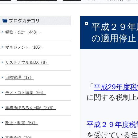
平成２９年
税務・会計（448）
の適用停止
マネジメント（105）
サステナブル＆DX（8）
目標管理（17）
「
平成29年度
モノ・コト編集（66）
に関する税制上
事務所ほろろん日記（276）
改正・制定（57）
平成２９年度税
を受けている住
事業承継（20）