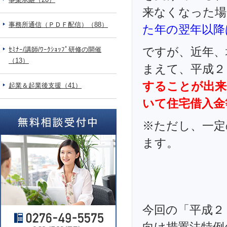
来なくなった場
事務所通信（ＰＤＦ配信）（88）
た年の翌年以降
ですが、近年、
ｾﾐﾅｰ/講師/ﾜｰｸｼｮｯﾌﾟ研修の開催
（13）
まえて、平成２
することが出来
起業＆起業後支援（41）
いて住宅借入金
※ただし、一定
ます。
今回の「平成２