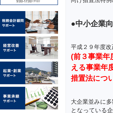
向け措置法特例
●中小企業
平成２９年度改
(前３事業年
える事業年
措置法につ
大企業並みに多
となっている企