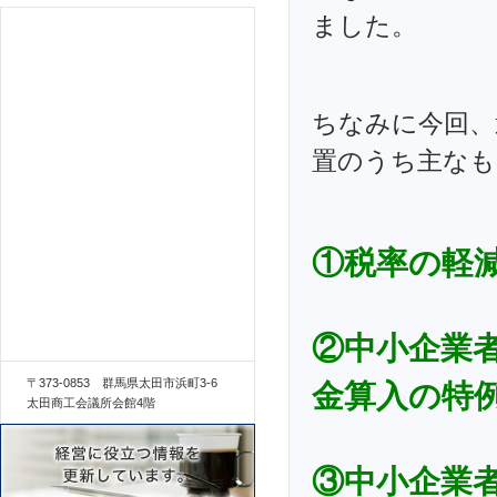
ました。
ちなみに今回、
置のうち主なも
①税率の軽減
②中小企業
〒373-0853 群馬県太田市浜町3-6
金算入の特
太田商工会議所会館4階
③中小企業