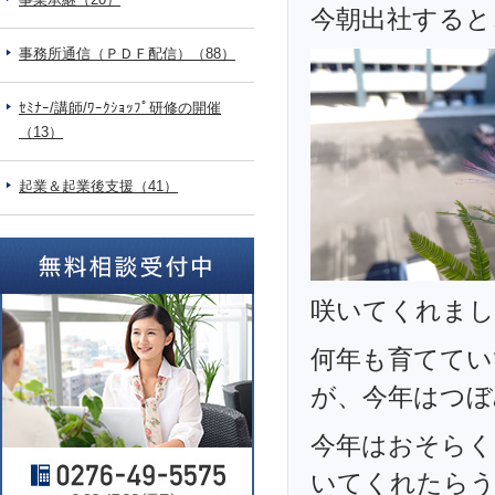
今朝出社すると
事務所通信（ＰＤＦ配信）（88）
ｾﾐﾅｰ/講師/ﾜｰｸｼｮｯﾌﾟ研修の開催
（13）
起業＆起業後支援（41）
咲いてくれまし
何年も育ててい
が、今年はつぼ
今年はおそらく
いてくれたら