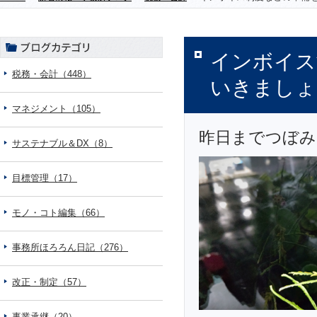
インボイス
税務・会計（448）
いきましょ
マネジメント（105）
昨日までつぼみ
サステナブル＆DX（8）
目標管理（17）
モノ・コト編集（66）
事務所ほろろん日記（276）
改正・制定（57）
事業承継（20）