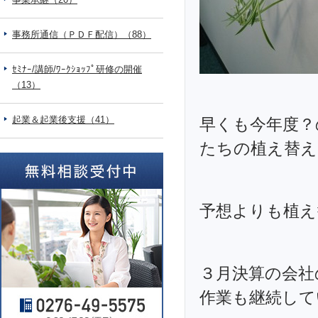
事務所通信（ＰＤＦ配信）（88）
ｾﾐﾅｰ/講師/ﾜｰｸｼｮｯﾌﾟ研修の開催
（13）
起業＆起業後支援（41）
早くも今年度？
たちの植え替え
予想よりも植え
３月決算の会社
作業も継続して