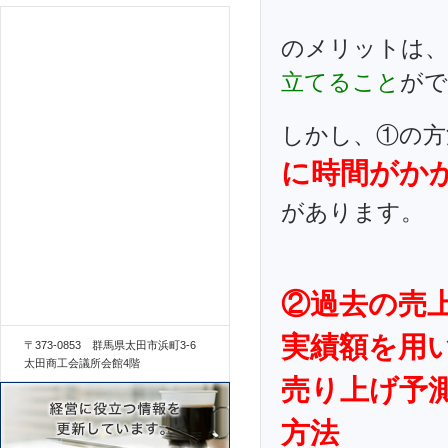
のメリットは、
立てること
がで
しかし、①の方
に時間がか
があります。
②過去の売
実績額を用
〒373-0853 群馬県太田市浜町3-6
太田商工会議所会館4階
売り上げ予
方法