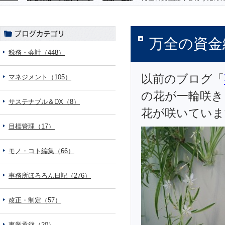
万全の資金
税務・会計（448）
以前のブログ「
マネジメント（105）
の花が一輪咲き
サステナブル＆DX（8）
花が咲いていま
目標管理（17）
モノ・コト編集（66）
事務所ほろろん日記（276）
改正・制定（57）
事業承継（20）