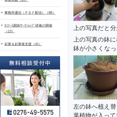
事務所通信（ＰＤＦ配信）（88）
ｾﾐﾅｰ/講師/ﾜｰｸｼｮｯﾌﾟ研修の開催
上の写真だと分
（13）
上の写真の鉢に
起業＆起業後支援（41）
鉢が小さくなっ
左の鉢へ植え替
葉植物が入って