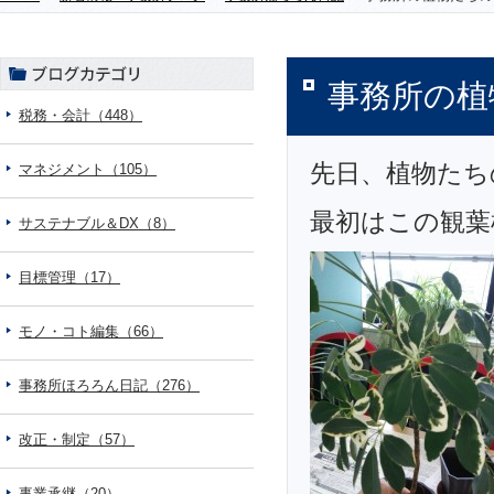
事務所の植
税務・会計（448）
先日、植物たち
マネジメント（105）
最初はこの観葉
サステナブル＆DX（8）
目標管理（17）
モノ・コト編集（66）
事務所ほろろん日記（276）
改正・制定（57）
事業承継（20）