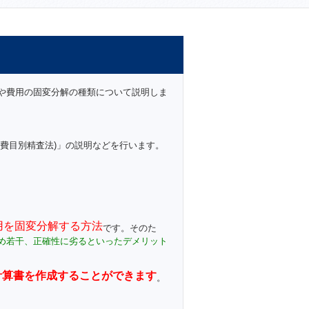
や費用の固変分解の種類について説明しま
費目別精査法)」の説明などを行います。
用を固変分解する方法
です。そのた
め若干、正確性に劣るといったデメリット
計算書を作成することができます
。