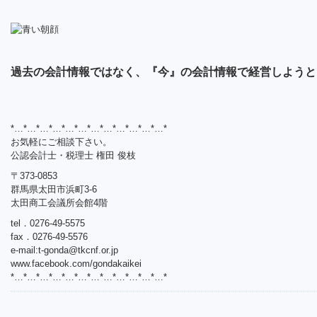
過去の会計情報ではなく、『今』の会計情報で経営しようと
*…*…*…*…*…*…*…*…*…*…*…*…*
お気軽にご相談下さい。
公認会計士・税理士 権田 俊枝
〒373-0853
群馬県太田市浜町3-6
太田商工会議所会館4階
tel．0276-49-5575
fax．0276-49-5576
e-mail:
t-gonda@tkcnf.or.jp
www.facebook.com/gondakaikei
*…*…*…*…*…*…*…*…*…*…*…*…*