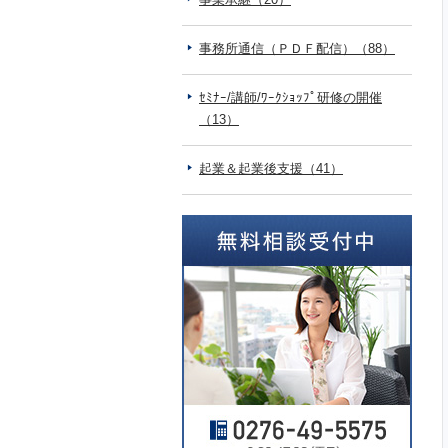
事務所通信（ＰＤＦ配信）（88）
ｾﾐﾅｰ/講師/ﾜｰｸｼｮｯﾌﾟ研修の開催
（13）
起業＆起業後支援（41）