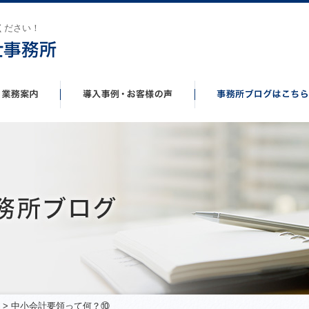
ください！
> 中小会計要領って何？⑩