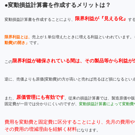
●変動損益計算書を作成するメリットは？
限界利益が『見える化』
変動損益計算書を作成することにより、
す
限界利益とは、
売上が１単位増えたときに増える利益といわれています。
動費)の開き」
です。
限界利益が確保されている間は、その製品等から利益が
この
逆に、売価よりも原価(変動費)の方が高いと売れば売るほど損になるとい
原価管理にも有効です
また、
。従来の損益計算書では、製造原価や販
固定費が一目では分かりにくいのですが、
変動損益計算書によって変動費
費用を変動費と固定費に区分することにより、先月の費用や
その費用の増減理由を紐解く材料
になります。