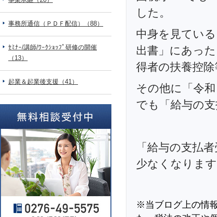
した。
事務所通信（ＰＤＦ配信）（88）
中身を見ている
ｾﾐﾅｰ/講師/ﾜｰｸｼｮｯﾌﾟ研修の開催
出書」にあった
（13）
得者の扶養控除
起業＆起業後支援（41）
その他に「令和
でも「給与の支
「給与の支払者
少なくなります
※当ブログ上の情