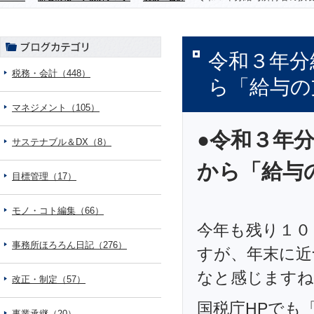
令和３年分
税務・会計（448）
ら「給与の
マネジメント（105）
●令和３年
サステナブル＆DX（8）
から「給与
目標管理（17）
モノ・コト編集（66）
今年も残り１０
事務所ほろろん日記（276）
すが、年末に近
なと感じますね
改正・制定（57）
国税庁HPでも
事業承継（20）