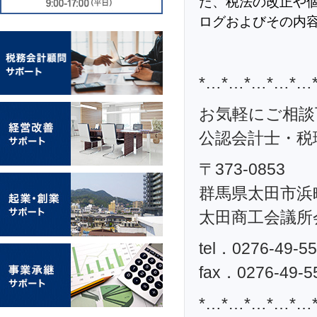
た、税法の改正や
ログおよびその内
*…*…*…*…*…
お気軽にご相談
公認会計士・税理
〒373-0853
群馬県太田市浜町
太田商工会議所
tel．0276-49-5
fax．0276-49-5
*…*…*…*…*…