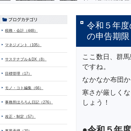
令和５年度
税務・会計（448）
の申告期限
マネジメント（105）
ここ数日、群馬
サステナブル＆DX（8）
ですね。
目標管理（17）
なかなか布団か
モノ・コト編集（66）
寒さが厳しくな
しょう！
事務所ほろろん日記（276）
改正・制定（57）
●令和５年
事業承継（20）