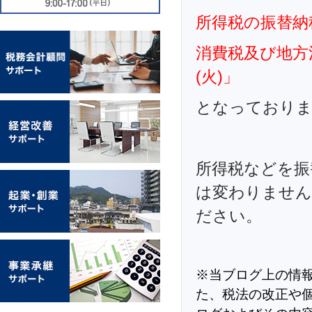
所得税の振替納
消費税及び地方
(火)」
となっており
所得税などを振
は変わりません
ださい。
※当ブログ上の情
た、税法の改正や