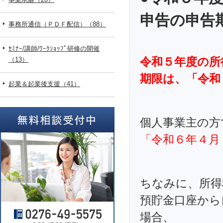
申告の申告
事務所通信（ＰＤＦ配信）（88）
ｾﾐﾅｰ/講師/ﾜｰｸｼｮｯﾌﾟ研修の開催
令和５年度の所
（13）
期限は、「令和
起業＆起業後支援（41）
個人事業主の方
「令和６年４月
ちなみに、所得
預貯金口座から
場合、