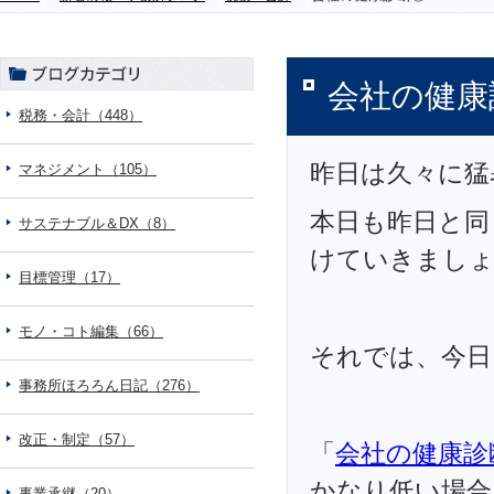
会社の健康
税務・会計（448）
昨日は久々に猛
マネジメント（105）
本日も昨日と同
サステナブル＆DX（8）
けていきまし
目標管理（17）
モノ・コト編集（66）
それでは、今日
事務所ほろろん日記（276）
改正・制定（57）
「
会社の健康診
かなり低い場合
事業承継（20）