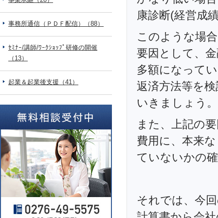
康診断(経営成
事務所通信（ＰＤＦ配信）（88）
このような場合
ｾﾐﾅｰ/講師/ﾜｰｸｼｮｯﾌﾟ研修の開催
要因として、金
（13）
多額になってい
起業＆起業後支援（41）
返済方法等を検
いきましょう。
また、上記の要
費用に、本来な
ていないかの確
それでは、今回
計算書から会社