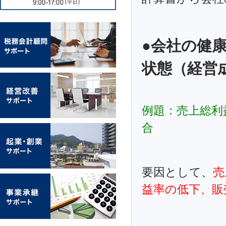
●会社の健
状態（経営
例題：売上総利
合
要因として、
売
益率の低下、販