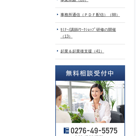
事務所通信（ＰＤＦ配信）（88）
ｾﾐﾅｰ/講師/ﾜｰｸｼｮｯﾌﾟ研修の開催
（13）
起業＆起業後支援（41）