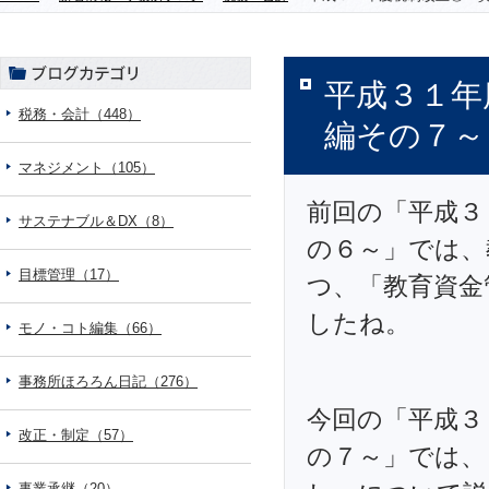
平成３１年
税務・会計（448）
編その７～
マネジメント（105）
前回の「平成３
サステナブル＆DX（8）
の６～」では、
目標管理（17）
つ、「教育資金
したね。
モノ・コト編集（66）
事務所ほろろん日記（276）
今回の「平成３
改正・制定（57）
の７～」では、
事業承継（20）