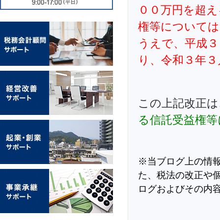
００万円を超え
権等については
うえで、平成３
り、令和３年３
この上記改正は
る信託受益権等
※当ブログ上の情
た、税法の改正や
ログおよびその内