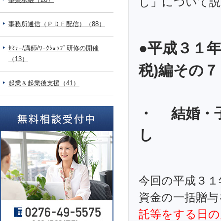
し」について説
事務所通信（ＰＤＦ配信）（88）
●平成３１
ｾﾐﾅｰ/講師/ﾜｰｸｼｮｯﾌﾟ研修の開催
（13）
税)編その７
起業＆起業後支援（41）
・ 結婚・
し
今回の平成３１
資金の一括贈与
託等をする日の