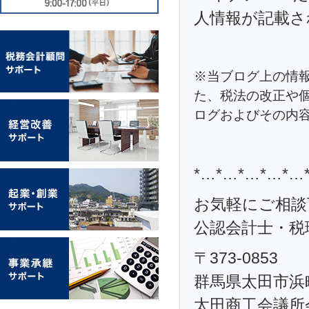
人情報が記載さ
※当ブログ上の情
た、税法の改正や
ログおよびその内
*…*…*…*…*…
お気軽にご相談
公認会計士・税理
〒373-0853
群馬県太田市浜町
太田商工会議所