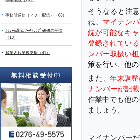
そうなると注意
事務所通信（ＰＤＦ配信）（88）
ね。
マイナンバ
ｾﾐﾅｰ/講師/ﾜｰｸｼｮｯﾌﾟ研修の開催
錠が可能なキャ
（13）
登録されている
ンバー取扱い担
起業＆起業後支援（41）
策を行い、他の
また、
年末調整
ナンバーが記載
作業中でも他の
ましょう。
マイナンバーだ