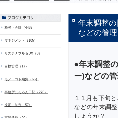
年末調整の
税務・会計（448）
などの管理
マネジメント（105）
サステナブル＆DX（8）
●年末調整
目標管理（17）
ー)などの
モノ・コト編集（66）
事務所ほろろん日記（276）
１１月も下旬と
改正・制定（57）
などの年末調整
しょうか？
事業承継（20）