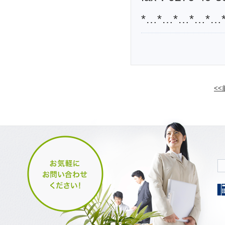
*…*…*…*…*…
<