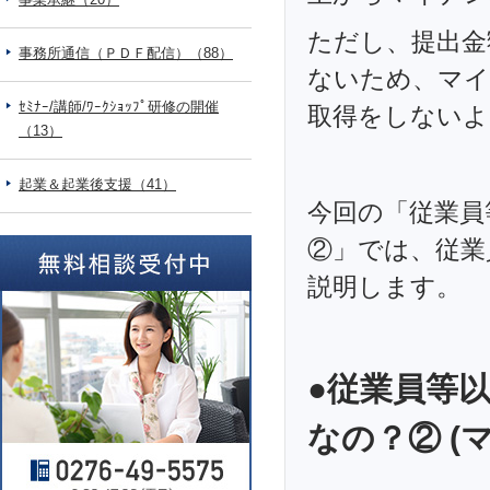
ただし、提出金
事務所通信（ＰＤＦ配信）（88）
ないため、マイ
ｾﾐﾅｰ/講師/ﾜｰｸｼｮｯﾌﾟ研修の開催
取得をしないよ
（13）
起業＆起業後支援（41）
今回の「従業員
②」では、従業
説明します。
●従業員等
なの？② (