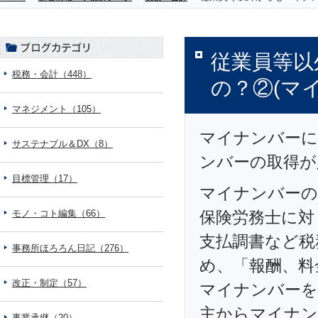
従業員等以
税務・会計（448）
の？②(マ
マネジメント（105）
マイナンバーに
サステナブル＆DX（8）
ンバーの取得が
目標管理（17）
マイナンバーの
モノ・コト編集（66）
保険労務士に対
支払調書など税
事務所ほろろん日記（276）
め、「報酬、料
改正・制定（57）
マイナンバーを
主からマイナン
事業承継（20）