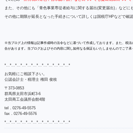
また、その他にも「青色事業専従者給与に関する届出(変更届出)」などに
その他に期限が延長となった手続きについて詳しくは国税庁HPなどで確
※当ブログ上の情報は記事作成時の法令などに基づいて作成しております。また、税法
合があります。当ブログおよびその内容に関し如何なる保証もいたしませんのでご了承
*…*…*…*…*…*…*…*…*…*…*…*…*
お気軽にご相談下さい。
公認会計士・税理士 権田 俊枝
〒373-0853
群馬県太田市浜町3-6
太田商工会議所会館4階
tel．0276-49-5575
fax．0276-49-5576
*…*…*…*…*…*…*…*…*…*…*…*…*