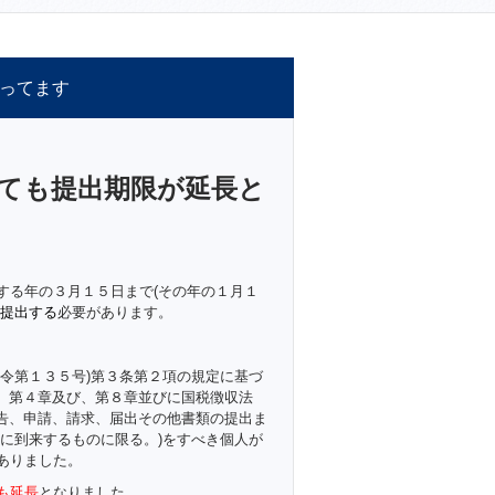
ってます
ても提出期限が延長と
する年の３月１５日まで(その年の１月１
に提出する
必要があります。
令第１３５号)第３条第２項の規定に基づ
条、第４章及び、第８章並びに国税徴収法
申告、申請、請求、届出その他書類の提出ま
に到来するものに限る。)をすべき個人が
ありました。
も延長
となりました。