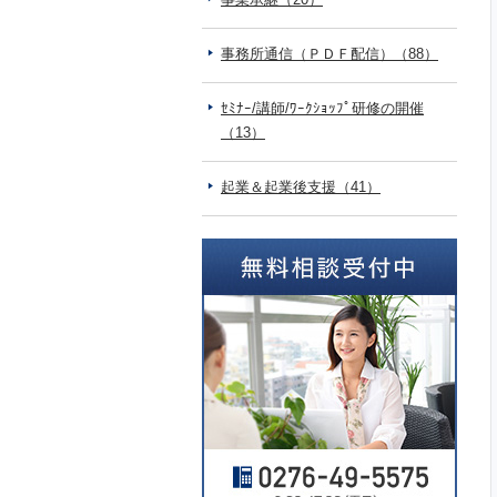
事務所通信（ＰＤＦ配信）（88）
ｾﾐﾅｰ/講師/ﾜｰｸｼｮｯﾌﾟ研修の開催
（13）
起業＆起業後支援（41）