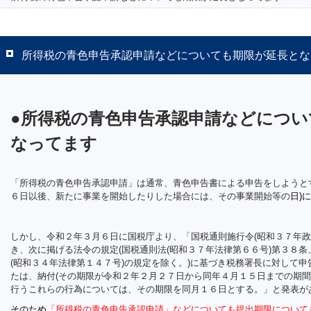
所得税の青色申告承認申請などについても期限が延長とな
●所得税の青色申告承認申請などについ
なってます
「所得税の青色申告承認申請」は通常、青色申告書による申告をしようと
６日以後、新たに事業を開始したりした場合には、その事業開始等の
日)
しかし、令和２年３月６日に国税庁より、「国税通則施行令(昭和３７年政
き、次に掲げる法令の規定(国税通則法(昭和３７年法律第６６号)第３８
(昭和３４年法律第１４７号)の規定を除く。)に基づき税務署長に対して
たは、納付(その期限が令和２年２月２７日から同年４月１５日までの期間
行うこれらの行為については、その期限を同月１６日とする。」と発表が
そのため
「
所得税の青色申告承認申請」などについても提出期限について