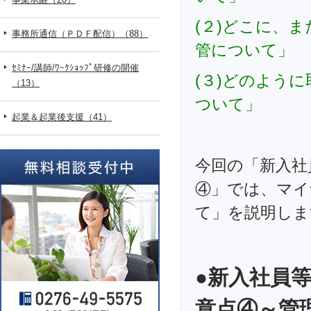
(２)どこに、
事務所通信（ＰＤＦ配信）（88）
管について」
ｾﾐﾅｰ/講師/ﾜｰｸｼｮｯﾌﾟ研修の開催
(３)どのよう
（13）
ついて」
起業＆起業後支援（41）
今回の「新入社
④」では、マイ
て」を説明しま
●新入社員
意点④～管