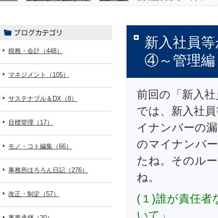
新入社員等
税務・会計（448）
④～管理編
マネジメント（105）
前回の「新入社
サステナブル＆DX（8）
では、新入社員
目標管理（17）
イナンバーの漏
のマイナンバー
モノ・コト編集（66）
たね。そのルー
事務所ほろろん日記（276）
ね。
改正・制定（57）
(１)誰が責任
いて」
事業承継（20）