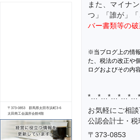
また、マイナン
つ」「誰が」「
バー書類等の破
※当ブログ上の情
た、税法の改正や
ログおよびその内
*…*…*…*…*…
〒373-0853 群馬県太田市浜町3-6
お気軽にご相談
太田商工会議所会館4階
公認会計士・税理
〒373-0853