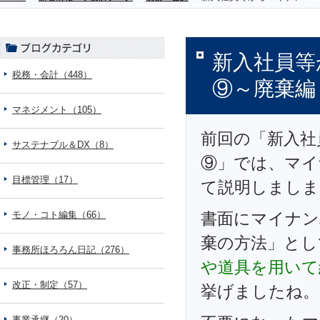
新入社員等
税務・会計（448）
⑨～廃棄編
マネジメント（105）
前回の「新入社
サステナブル＆DX（8）
⑨」では、マイ
目標管理（17）
て説明しましま
モノ・コト編集（66）
書面にマイナン
棄の方法」とし
事務所ほろろん日記（276）
や道具を用いて
改正・制定（57）
挙げましたね。
事業承継（20）