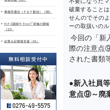
不要になったマ
破棄することは
事務所通信（ＰＤＦ配信）（88）
せんのでその
ｾﾐﾅｰ/講師/ﾜｰｸｼｮｯﾌﾟ研修の開催
ーの取扱いのル
（13）
今回の「新
起業＆起業後支援（41）
際の注意点
された書類
●新入社員
意点⑨～廃