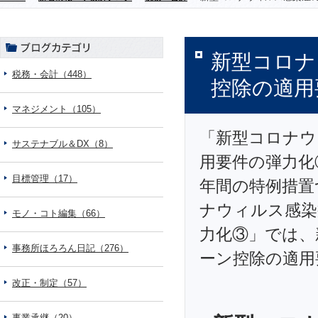
新型コロナ
税務・会計（448）
控除の適用
マネジメント（105）
「新型コロナウ
サステナブル＆DX（8）
用要件の弾力化
目標管理（17）
年間の特例措置
ナウィルス感染
モノ・コト編集（66）
力化③」では、
事務所ほろろん日記（276）
ーン控除の適用
改正・制定（57）
事業承継（20）