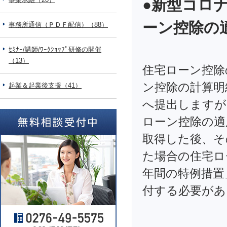
●新型コロ
ーン控除の
事務所通信（ＰＤＦ配信）（88）
ｾﾐﾅｰ/講師/ﾜｰｸｼｮｯﾌﾟ研修の開催
（13）
住宅ローン控除
ン控除の計算明
起業＆起業後支援（41）
へ提出しますが
ローン控除の適
取得した後、そ
た場合の住宅ロ
年間の特例措置
付する必要があ