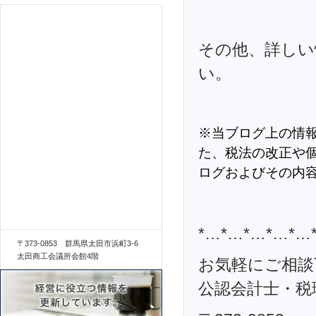
その他、詳しい
い。
※当ブログ上の情
た、税法の改正や
ログおよびその内
*…*…*…*…*…
〒373-0853 群馬県太田市浜町3-6
太田商工会議所会館4階
お気軽にご相談
公認会計士・税理