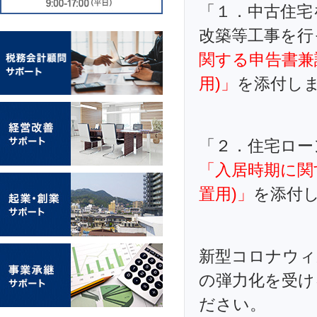
「１．中古住宅
改築等工事を行
関する申告書兼
用)」
を添付し
「２．住宅ロー
「入居時期に関
置用)」
を添付
新型コロナウィ
の弾力化を受け
ださい。