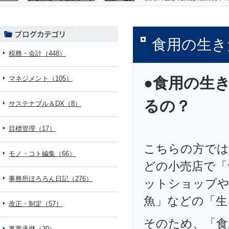
食用の生き
税務・会計（448）
マネジメント（105）
●食用の生
るの？
サステナブル＆DX（8）
目標管理（17）
こちらの方では
モノ・コト編集（66）
どの小売店で「
事務所ほろろん日記（276）
ットショップや
魚」などの「生
改正・制定（57）
そのため、「食
事業承継（20）