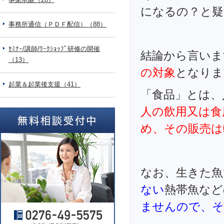
になるの？と疑
事務所通信（ＰＤＦ配信）（88）
ｾﾐﾅｰ/講師/ﾜｰｸｼｮｯﾌﾟ研修の開催
結論から言いま
（13）
の対象
となりま
起業＆起業後支援（41）
「食品」とは、
人の飲用又は食
め、その販売は
なお、生きた魚
ない
熱帯魚など
ませんので、そ