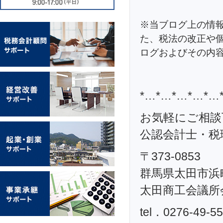
※当ブログ上の情
た、税法の改正や
ログおよびその内
*…*…*…*…*…
お気軽にご相談
公認会計士・税理
〒373-0853
群馬県太田市浜町
太田商工会議所
tel．0276-49-5