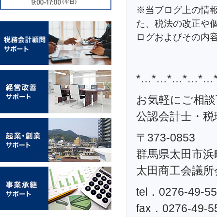
※当ブログ上の情
た、税法の改正や
ログおよびその内
*…*…*…*…*…
お気軽にご相談
公認会計士・税理
〒373-0853
群馬県太田市浜町
太田商工会議所
tel．0276-49-5
fax．0276-49-5