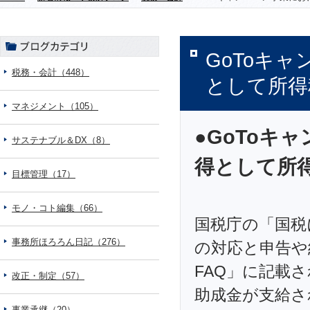
GoToキ
税務・会計（448）
として所得
マネジメント（105）
●GoToキ
サステナブル＆DX（8）
得として所
目標管理（17）
モノ・コト編集（66）
国税庁の「国税
事務所ほろろん日記（276）
の対応と申告や
FAQ」に記載
改正・制定（57）
助成金が支給さ
事業承継（20）