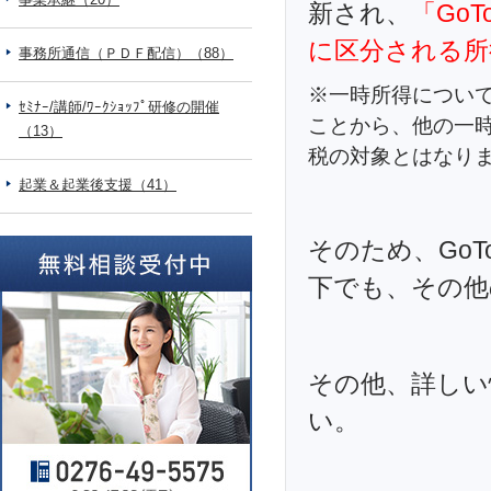
新され、
「Go
に区分される所
事務所通信（ＰＤＦ配信）（88）
※一時所得につい
ｾﾐﾅｰ/講師/ﾜｰｸｼｮｯﾌﾟ研修の開催
ことから、他の一
（13）
税の対象とはなり
起業＆起業後支援（41）
そのため、Go
下でも、その他
その他、詳しい
い。