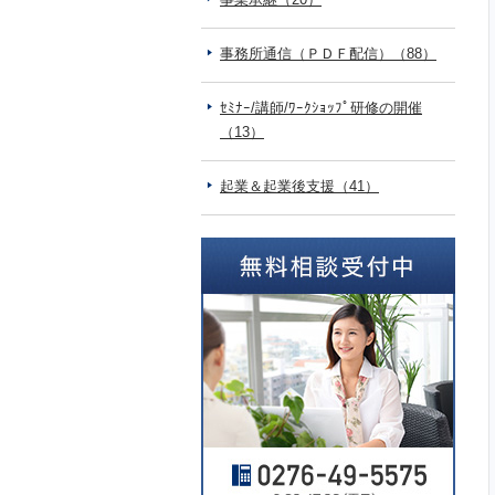
事務所通信（ＰＤＦ配信）（88）
ｾﾐﾅｰ/講師/ﾜｰｸｼｮｯﾌﾟ研修の開催
（13）
起業＆起業後支援（41）