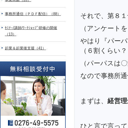
事務所通信（ＰＤＦ配信）（88）
それで、第８１
（アンケートを
ｾﾐﾅｰ/講師/ﾜｰｸｼｮｯﾌﾟ研修の開催
（13）
やはり『パーパ
起業＆起業後支援（41）
（６割くらい？
（パーパスは〇
なので事務所通
まずは、
経営理
ひと言で言って