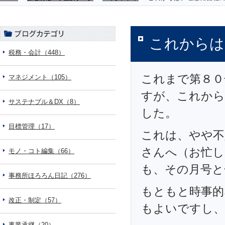
これからは
税務・会計（448）
これまで第８０
マネジメント（105）
すが、これから
サステナブル＆DX（8）
した。
目標管理（17）
これは、やや不
さんへ（お忙し
モノ・コト編集（66）
も、その月号と
事務所ほろろん日記（276）
もともと時事的
改正・制定（57）
もよいですし、
事業承継（20）