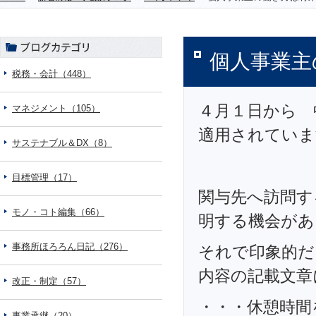
個人事業主
税務・会計（448）
４月１日から 
マネジメント（105）
適用されていま
サステナブル＆DX（8）
目標管理（17）
関与先へ訪問す
モノ・コト編集（66）
明する機会があ
事務所ほろろん日記（276）
それで印象的だ
内容の記載文章
改正・制定（57）
・・・休憩時間
事業承継（20）