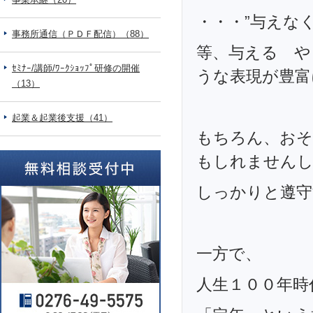
・・・”与えな
事務所通信（ＰＤＦ配信）（88）
等、与える や
ｾﾐﾅｰ/講師/ﾜｰｸｼｮｯﾌﾟ研修の開催
うな表現が豊富
（13）
起業＆起業後支援（41）
もちろん、おそ
もしれません
しっかりと遵守
一方で、
人生１００年時