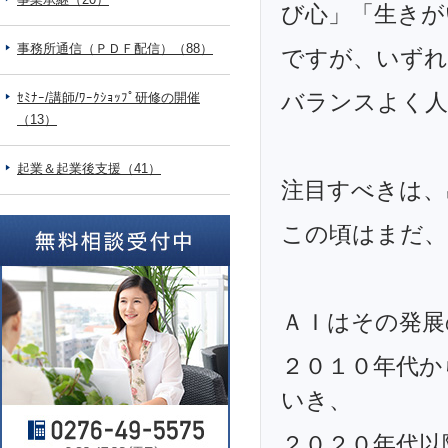
び心」「生きが
事務所通信（ＰＤＦ配信）（88）
ですが、いずれ
バランスよく人
ｾﾐﾅｰ/講師/ﾜｰｸｼｮｯﾌﾟ研修の開催
（13）
起業＆起業後支援（41）
注目すべきは、
この頃はまだ、
ＡＩはその発展
２０１０年代か
いき、
２０２０年代以