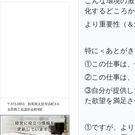
こんな環境の激
化するどころか
より重要性（＆
特に＜あとがき
①この仕事は、
②この仕事は、
③自分が提供し
た欲望を満足さ
〒373-0853 群馬県太田市浜町3-6
太田商工会議所会館4階
①ですが、より