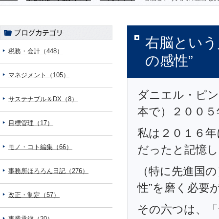
右脳という
税務・会計（448）
の感性”
マネジメント（105）
ダニエル・ピン
サステナブル＆DX（8）
本で）２００５
目標管理（17）
私は２０１６年
モノ・コト編集（66）
だったと記憶し
（特に先進国の
事務所ほろろん日記（276）
性”を磨く必要
改正・制定（57）
その六つは、「
事業承継（20）