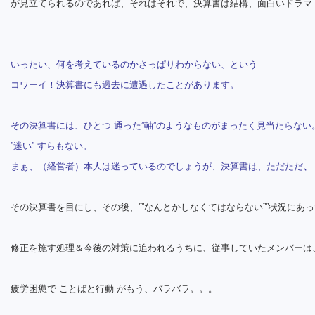
が見立てられるのであれば、それはそれで、決算書は結構、面白いドラマ
いったい、何を考えているのかさっぱりわからない、という
コワーイ！決算書にも過去に遭遇したことがあります。
その決算書には、ひとつ 通った”軸”のようなものがまったく見当たらない
”迷い” すらもない。
まぁ、（経営者）本人は迷っているのでしょうが、決算書は、ただただ
、
その決算書を目にし、その後、””なんとかしなくてはならない””状況にあ
修正を施す処理＆今後の対策に追われるうちに、従事していたメンバーは
疲労困憊で ことばと行動 がもう、バラバラ。。。