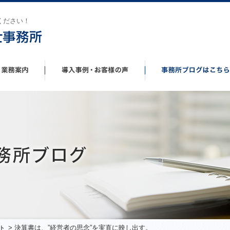
ください！
> 決算書は、”経営者の思念”を実直に映し出す。
ト