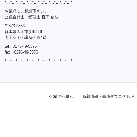
*…*…*…*…*…*…*…*…*…*…*…*…*
お気軽にご相談下さい。
公認会計士・税理士 権田 俊枝
〒373-0853
群馬県太田市浜町3-6
太田商工会議所会館4階
tel．0276-49-5575
fax．0276-49-5576
*…*…*…*…*…*…*…*…*…*…*…*…*
<<前の記事へ
新着情報・事務所ブログTOP