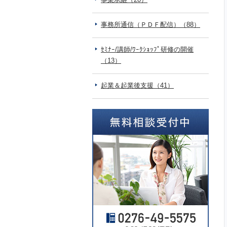
事務所通信（ＰＤＦ配信）（88）
ｾﾐﾅｰ/講師/ﾜｰｸｼｮｯﾌﾟ研修の開催
（13）
起業＆起業後支援（41）