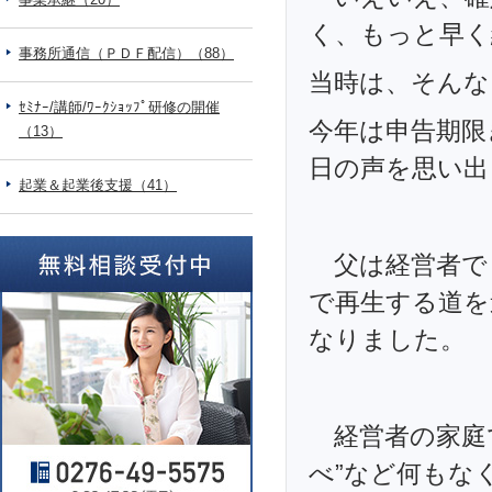
く、もっと早く
事務所通信（ＰＤＦ配信）（88）
当時は、そんな
ｾﾐﾅｰ/講師/ﾜｰｸｼｮｯﾌﾟ研修の開催
今年は申告期限
（13）
日の声を思い出
起業＆起業後支援（41）
父は経営者で
で再生する道を
なりました。
経営者の家庭で
べ”など何もな