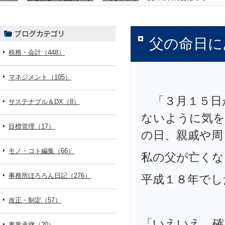
父の命日に
税務・会計（448）
マネジメント（105）
「３月１５日
サステナブル＆DX（8）
ないように気を
目標管理（17）
の日、親戚や周
モノ・コト編集（66）
私の父が亡く
事務所ほろろん日記（276）
平成１８年でし
改正・制定（57）
「いえいえ、確
事業承継（20）