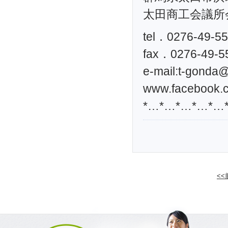
太田商工会議所
tel．0276-49-5
fax．0276-49-5
e-mail:
t-gonda@t
www.facebook.c
*…*…*…*…*…
<