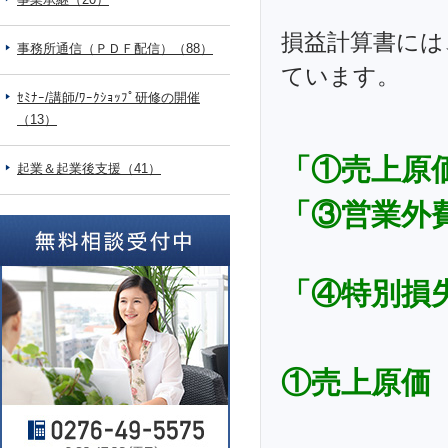
損益計算書には
事務所通信（ＰＤＦ配信）（88）
ています。
ｾﾐﾅｰ/講師/ﾜｰｸｼｮｯﾌﾟ研修の開催
（13）
「①売上原
起業＆起業後支援（41）
「③営業外
「④特別損
①売上原価