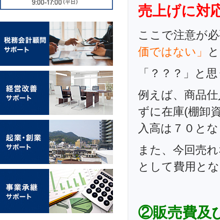
売上げに対応
ここで注意が必
価ではない」
と
「？？？」と思
例えば、商品仕
ずに在庫(棚卸
入高は７０とな
また、今回売れ
として費用とな
②販売費及