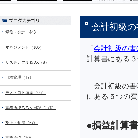
会計初級の
税務・会計（448）
「
会計初級の書
マネジメント（105）
計算書にある３
サステナブル＆DX（8）
目標管理（17）
「会計初級の書
モノ・コト編集（66）
にある５つの費
事務所ほろろん日記（276）
●損益計算
改正・制定（57）
事業承継（20）