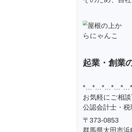
起業・創業
*…*…*…*…*…
お気軽にご相談
公認会計士・税理
〒373-0853
群馬県太田市浜町