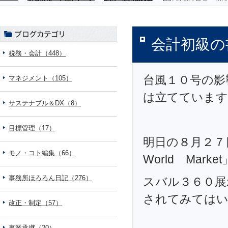
会計初級の
税務・会計（448）
台風１０号の影
マネジメント（105）
は立てています
サステナブル＆DX（8）
目標管理（17）
明日の８月２７
モノ・コト編集（66）
World Ma
事務所ほろろん日記（276）
スバル３６０展
されてみては
改正・制定（57）
事業承継（20）