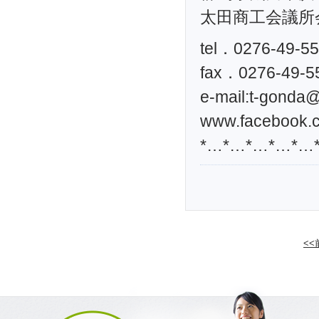
太田商工会議所
tel．0276-49-5
fax．0276-49-5
e-mail:
t-gonda@t
www.facebook.c
*…*…*…*…*…
<