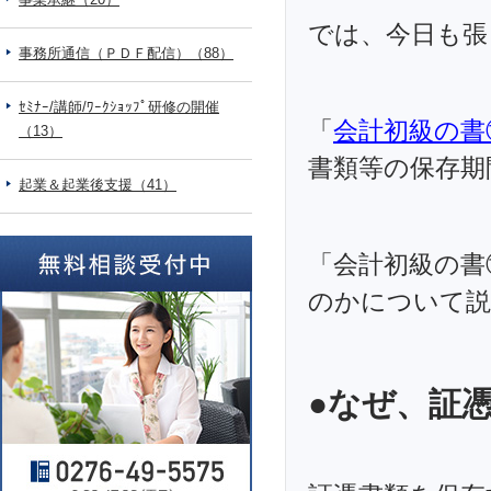
では、今日も張
事務所通信（ＰＤＦ配信）（88）
ｾﾐﾅｰ/講師/ﾜｰｸｼｮｯﾌﾟ研修の開催
「
会計初級の書
（13）
書類等の保存期
起業＆起業後支援（41）
「会計初級の書
のかについて説
●なぜ、証