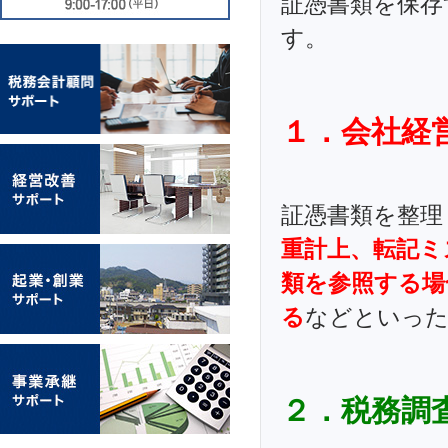
証憑書類を保存
す。
１．会社経
証憑書類を整理
重計上、転記ミ
類を参照する場
る
などといっ
２．税務調