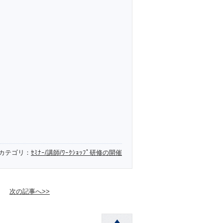
カテゴリ：
ｾﾐﾅｰ/講師/ﾜｰｸｼｮｯﾌﾟ研修の開催
次の記事へ>>