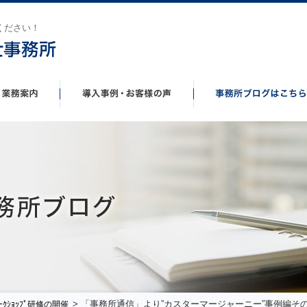
ください！
> 「事務所通信」より”カスターマージャーニー”事例編そ
ﾜｰｸｼｮｯﾌﾟ研修の開催