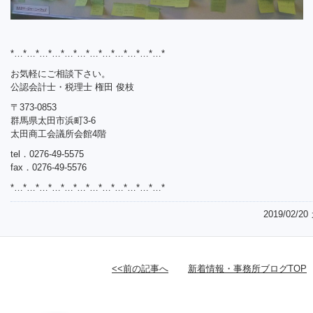
*…*…*…*…*…*…*…*…*…*…*…*…*
お気軽にご相談下さい。
公認会計士・税理士 権田 俊枝
〒373-0853
群馬県太田市浜町3-6
太田商工会議所会館4階
tel．0276-49-5575
fax．0276-49-5576
*…*…*…*…*…*…*…*…*…*…*…*…*
2019/02/20
<<前の記事へ
新着情報・事務所ブログTOP