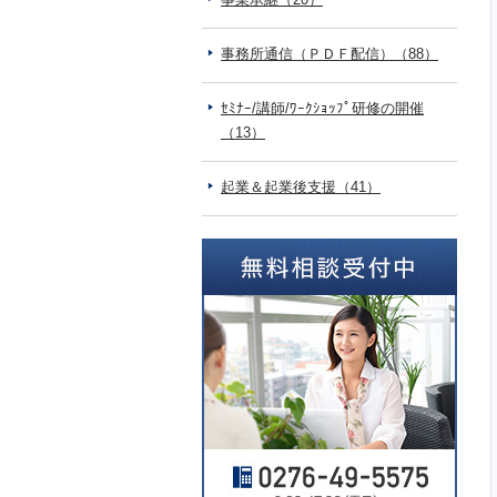
事務所通信（ＰＤＦ配信）（88）
ｾﾐﾅｰ/講師/ﾜｰｸｼｮｯﾌﾟ研修の開催
（13）
起業＆起業後支援（41）