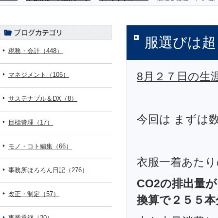
服選びは超
税務・会計（448）
8月２７日の生
マネジメント（105）
サステナブル＆DX（8）
今回は まずは
目標管理（17）
モノ・コト編集（66）
衣服一着あたり
事務所ほろろん日記（276）
CO2の排出量
改正・制定（57）
換算で２５５本
事業承継（20）