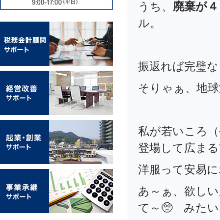
うち、
廃棄が４
ル。
振返れば完璧な
そりゃぁ、地球
私が若いころ（
登場して広まる
洋服って安易に
あ～ぁ、欲しい
て～🥺 みた