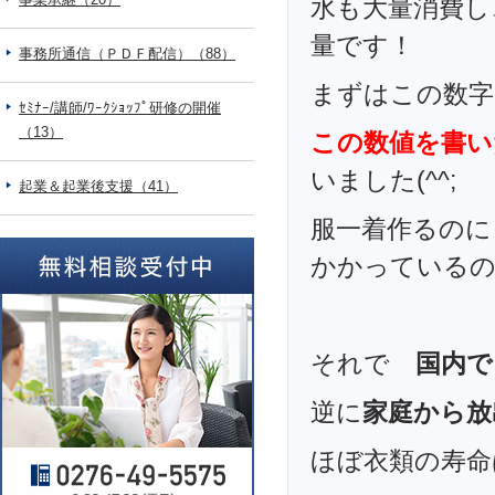
水も大量消費し
量です！
事務所通信（ＰＤＦ配信）（88）
まずはこの数字
ｾﾐﾅｰ/講師/ﾜｰｸｼｮｯﾌﾟ研修の開催
（13）
この数値を書い
いました(^^;
起業＆起業後支援（41）
服一着作るのに
かかっているの
それで
国内で
逆に
家庭から放
ほぼ衣類の寿命