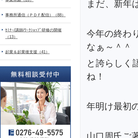
まだ、新年
事務所通信（ＰＤＦ配信）（88）
ｾﾐﾅｰ/講師/ﾜｰｸｼｮｯﾌﾟ研修の開催
今年の終わ
（13）
なぁ～＾＾
起業＆起業後支援（41）
と誇らしく
ね！
年明け最初
山口周氏ご