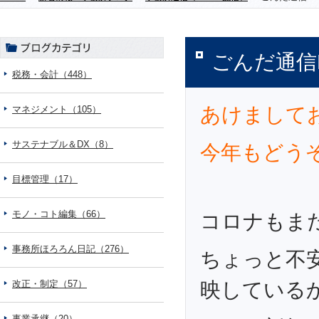
ごんだ通信
税務・会計（448）
あけまして
マネジメント（105）
サステナブル＆DX（8）
今年もどう
目標管理（17）
モノ・コト編集（66）
コロナもま
事務所ほろろん日記（276）
ちょっと不
改正・制定（57）
映している
事業承継（20）