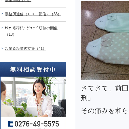
事務所通信（ＰＤＦ配信）（88）
ｾﾐﾅｰ/講師/ﾜｰｸｼｮｯﾌﾟ研修の開催
（13）
起業＆起業後支援（41）
さてさて、前回
刑」
その痛みを和ら