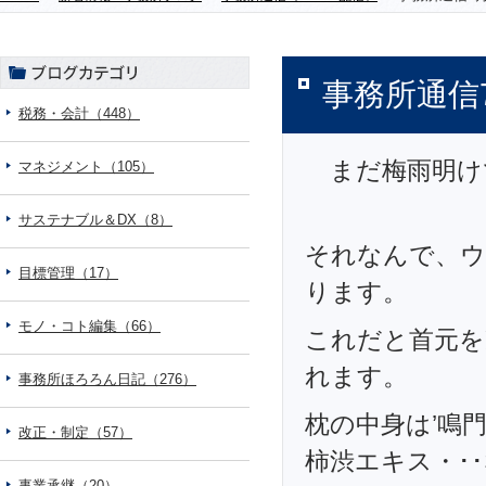
事務所通信
税務・会計（448）
まだ梅雨明けで
マネジメント（105）
サステナブル＆DX（8）
それなんで、ウ
目標管理（17）
ります。
モノ・コト編集（66）
これだと首元を
れます。
事務所ほろろん日記（276）
枕の中身は’鳴
改正・制定（57）
柿渋エキス・･･な
事業承継（20）