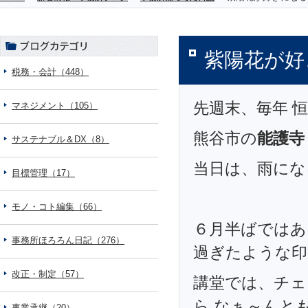
紫陽花が好
税務・会計（448）
先週末、毎年 恒
マネジメント（105）
熊谷市の
能護寺
サステナブル＆DX（8）
当日は、雨にな
目標管理（17）
モノ・コト編集（66）
６月半ばではあ
事務所ほろろん日記（276）
過ぎたような印
改正・制定（57）
講堂では、チェ
ら なぁ～んと
事業承継（20）