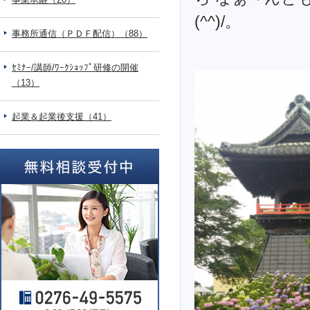
(^^)/。
事務所通信（ＰＤＦ配信）（88）
ｾﾐﾅｰ/講師/ﾜｰｸｼｮｯﾌﾟ研修の開催
（13）
起業＆起業後支援（41）