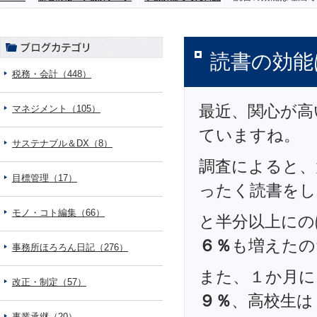
読書の効能
税務・会計（448）
最近、関心が高
マネジメント（105）
ていますね。
サステナブル＆DX（8）
調査によると、
目標管理（17）
ったく読書をし
モノ・コト編集（66）
と半分以上にの
６％
も増えたの
事務所ほろろん日記（276）
また、１か月に
改正・制定（57）
９％
、高校生は
事業承継（20）