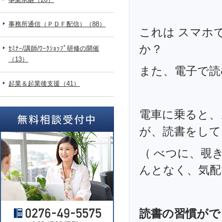
事務所通信（ＰＤＦ配信）（88）
これは スマホ
か？
ｾﾐﾅｰ/講師/ﾜｰｸｼｮｯﾌﾟ研修の開催
（13）
また、電子で読
起業＆起業後支援（41）
電車に乗ると、
が、読書をして
（ べつに、覗き
んとなく、気配
読書の習慣がで