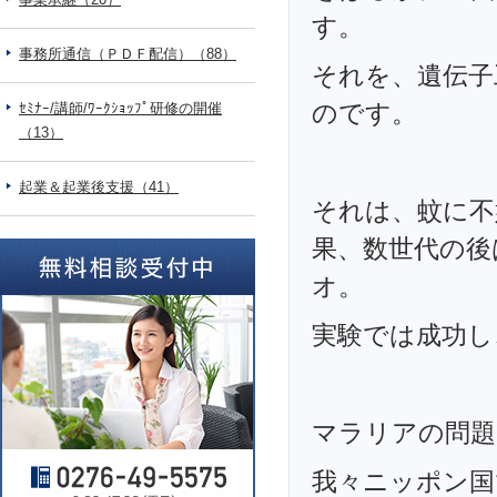
す。
事務所通信（ＰＤＦ配信）（88）
それを、遺伝子
のです。
ｾﾐﾅｰ/講師/ﾜｰｸｼｮｯﾌﾟ研修の開催
（13）
起業＆起業後支援（41）
それは、蚊に不
果、数世代の後
オ。
実験では成功し
マラリアの問題
我々ニッポン国