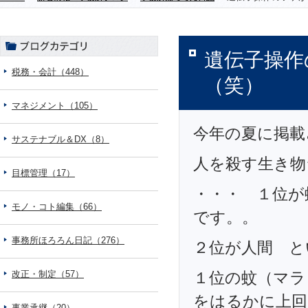
遺伝子操作
税務・会計（448）
（笑）
マネジメント（105）
今年の夏に掲載
サステナブル＆DX（8）
人を殺す生き物
目標管理（17）
・・・ １位が
モノ・コト編集（66）
です。。
事務所ほろろん日記（276）
２位が人間 と
改正・制定（57）
１位の蚊（マラ
をはるかに上回
事業承継（20）