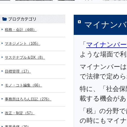
マイナンバ
税務・会計（448）
「
マイナンバー
マネジメント（105）
ような場面で利
サステナブル＆DX（8）
マイナンバーは
目標管理（17）
で法律で定めら
モノ・コト編集（66）
特に、「社会保
載する機会があ
事務所ほろろん日記（276）
「税」の分野で
改正・制定（57）
の時にもマイナ
事業承継（20）