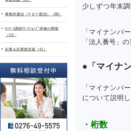
少しずつ年末調
事務所通信（ＰＤＦ配信）（88）
ｾﾐﾅｰ/講師/ﾜｰｸｼｮｯﾌﾟ研修の開催
「マイナンバー
（13）
「法人番号」の
起業＆起業後支援（41）
●「マイナ
「マイナンバー
について説明し
・桁数