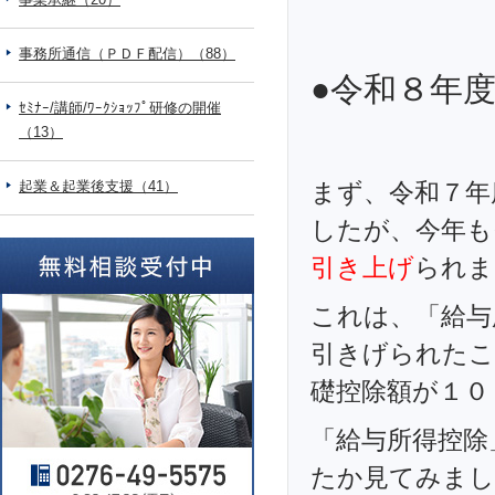
事務所通信（ＰＤＦ配信）（88）
●令和８年
ｾﾐﾅｰ/講師/ﾜｰｸｼｮｯﾌﾟ研修の開催
（13）
起業＆起業後支援（41）
まず、令和７年
したが、今年も
引き上げ
られま
これは、「給与
引きげられたこ
礎控除額が１０
「給与所得控除
たか見てみまし