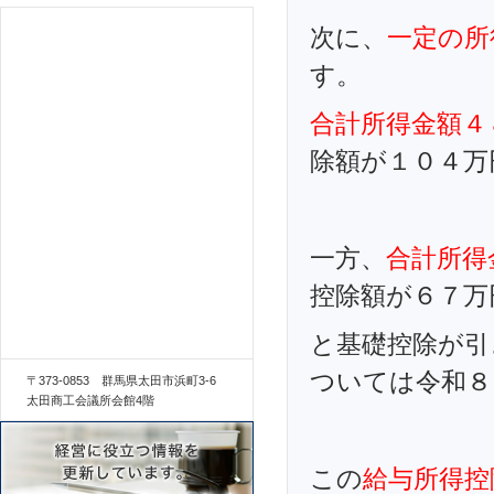
次に、
一定の所
す。
合計所得金額４
除額が１０４万
一方、
合計所得
控除額が６７万
と基礎控除が引
ついては令和８
〒373-0853 群馬県太田市浜町3-6
太田商工会議所会館4階
この
給与所得控