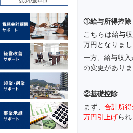
①給与所得控除
こちらは給与収
万円となりまし
一方、給与収入
の変更がありま
②基礎控除
まず、
合計所得
万円引上げ
られ