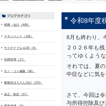
令和8年度
税務・会計（448）
6月も終わり、
マネジメント（105）
２０２６年も残
サステナブル＆DX（8）
ってゆくような
目標管理（17）
それでは、夏の
モノ・コト編集（66）
中症などに気を
事務所ほろろん日記（276）
さて、今回は令
改正・制定（57）
与所得控除及び
事業承継（20）